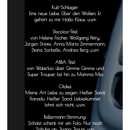
Kult-Schlager:
Eine neue Liebe, Über den Wolken, Er
gehört zu mir, Hallo Klaus, u.v.m
Discofox-Titel
von Helene Fischer, Wolfgang Petry,
Jürgen Drews, Anna Maria Zimmermann,
Diana Sorbello, Andrea Berg u.v.m
ABBA Titel
von Waterloo über Gimme Gimme und
Super Trouper, bis hin zu Mamma Mia
Oldies
Meine Art Liebe zu zeigen, Heißer Sand,
Xanadu, Heißer Sand, Liebeskummer
lohnt sich nicht, u.v.m.
Ballermann-Stimmung:
Schatzi schenk mir ein Foto, Nur noch
Schuhe an, Joana, Traum von