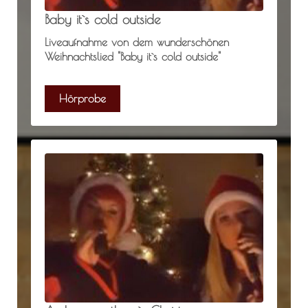
Baby it`s cold outside
Liveaufnahme von dem wunderschönen
Weihnachtslied "Baby it`s cold outside"
Hörprobe