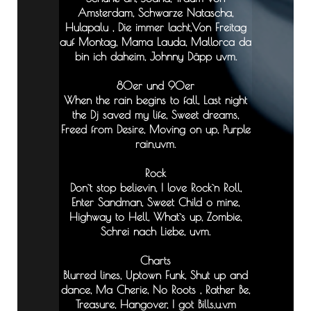
Amsterdam, Schwarze Natascha,
Hulapalu , Die immer lacht,Von Freitag
auf Montag, Mama Lauda, Mallorca da
bin ich daheim, Johnny Däpp uvm.
80er und 90er
When the rain begins to fall, Last night
the Dj saved my life, Sweet dreams,
Freed from Desire, Moving on up, Purple
rain,uvm.
Rock
Don`t stop believin, I love Rock`n Roll,
Enter Sandman, Sweet Child o mine,
Highway to Hell, What`s up, Zombie,
Schrei nach Liebe, uvm.
Charts
Blurred lines, Uptown Funk, Shut up and
dance, Ma Cherie, No Roots , Rather Be,
Treasure, Hangover, I got Bills,u.v.m